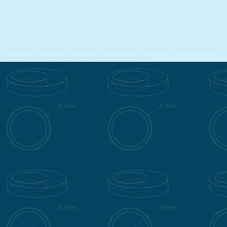
©2008-2016 ООО "СтройПартнёр": Устройство свайных фундаментов любых типов. Забивка свай, вдавливание свай,
буронабивные сваи, лидерное бурение. Производство железобетонных изделий.