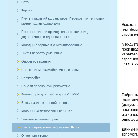
Бетон
Кирпич
Плиты покрытий коллекторов. Перекрытия тепловых
камер под автодорогами
Высокая 
платформ
Прогоны, ригели прямоугольного сечения,
строител
двуполочные и однополочные
Междуэта
Колодцы сборные и унифицированные
производ
Листы асбестоцементные
характер
строения
Опоры освещения
–
ГОСТ 2
Цветочницы, скамейки, урны и вазы
Нержавейка
Панели перекрытий ребристые
Коллекторы для труб, марки РК, РКР
Ребрист
экономич
Блоки разделительной полосы
(допуска
постоянн
Колонны железобетонные К1, К2
истираем
Элементы коллекторов
одно дес
Плиты перекрытий ребристые ПРТм
Данные к
вспомога
Откосные стенки