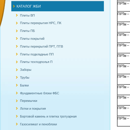
ПРТм –
КАТАЛОГ ЖБИ
ПРТм –
Плиты ВП
Плиты перекрытия НРС, ПК
ПРТм –
Плиты ПБ
ПРТм –
Плиты покрытий
ПРТм –
Плиты перекрытий ПРТ, ПТВ
Плиты подкладные ПП
ПРТм –
Плиты техподполья П
ПРТм –
Заборы
ПРТм –
Трубы
Балки
ПРТм –
Фундаментные блоки ФБС
ПРТм –
Перемычки
ПРТм –
Лотки и покрытия
Бортовой камень и плитка тротуарная
ПРТм –
Газосиликат и пеноблоки