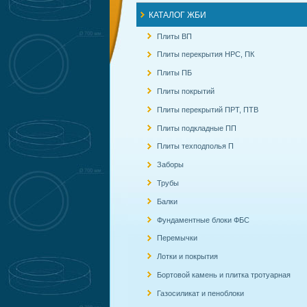
КАТАЛОГ ЖБИ
Плиты ВП
Плиты перекрытия НРС, ПК
Плиты ПБ
Плиты покрытий
Плиты перекрытий ПРТ, ПТВ
Плиты подкладные ПП
Плиты техподполья П
Заборы
Трубы
Балки
Фундаментные блоки ФБС
Перемычки
Лотки и покрытия
Бортовой камень и плитка тротуарная
Газосиликат и пеноблоки