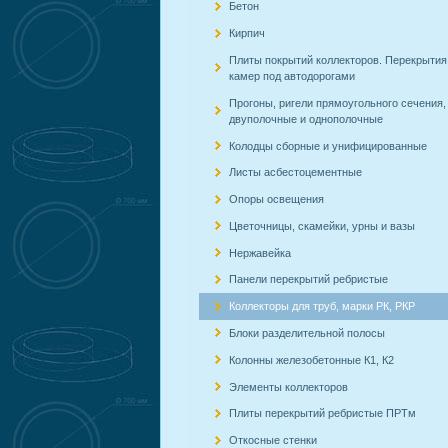
Бетон
Кирпич
Плиты покрытий коллекторов. Перекрытия
камер под автодорогами
Прогоны, ригели прямоугольного сечения,
двуполочные и однополочные
Колодцы сборные и унифицированные
Листы асбестоцементные
Опоры освещения
Цветочницы, скамейки, урны и вазы
Нержавейка
Панели перекрытий ребристые
Коллекторы для труб, марки РК, РКР
Блоки разделительной полосы
Колонны железобетонные К1, К2
Элементы коллекторов
Плиты перекрытий ребристые ПРТм
Откосные стенки