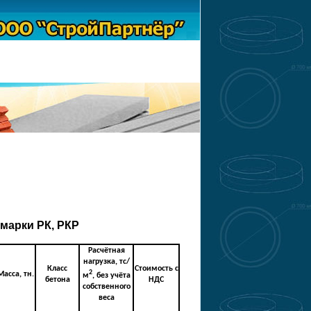
 марки РК, РКР
Расчётная
нагрузка, тс/
Класс
Стоимость с
2
Масса, тн.
м
, без учёта
бетона
НДС
собственного
веса