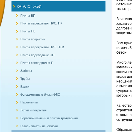
бетон
нах
КАТАЛОГ ЖБИ
только р
Плиты ВП
В зависи
характе
Плиты перекрытия НРС, ПК
долговеч
Плиты ПБ
защитные
Плиты покрытий
Вам нуж
Плиты перекрытий ПРТ, ПТВ
помочь В
бетон
.
Плиты подкладные ПП
Много ле
Плиты техподполья П
компанию
Заборы
занимает
видов дл
Трубы
неоценим
о высоко
Балки
существо
Фундаментные блоки ФБС
который 
Перемычки
Качество
строител
Лотки и покрытия
этапы п
Бортовой камень и плитка тротуарная
сотрудни
Газосиликат и пеноблоки
Обращаяс