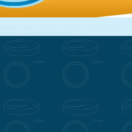
©2008-2016 ООО "СтройПартнёр": Устройство свайных фундаментов любых типов. Забивка свай, вдавливание свай,
буронабивные сваи, лидерное бурение. Производство железобетонных изделий.