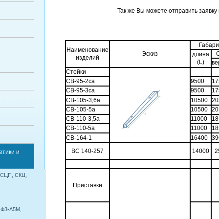
Так же Вы можете отправить заявку
Габари
Наименование
Эскиз
длина
изделий
(L)
ве
Стойки
СВ-95-2са
9500
17
СВ-95-3са
9500
17
СВ-105-3,6a
10500
20
СВ-105-5a
10500
20
СВ-110-3,5a
11000
18
СВ-110-5a
11000
18
СВ-164-1
16400
39
ВС 140-257
14000
2
етики и
 СЦП, СКЦ,
Приставки
 Ф3-А5М,