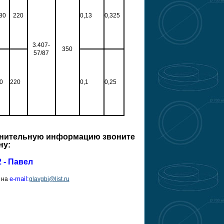
80
220
0,13
0,325
3.407-
350
57/87
0
220
0,1
0,25
лнительную информацию звоните
ну:
2 - Павел
e-mail:
 на
glavgbi@list.ru