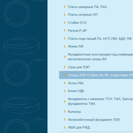
Плиты анкерные ПА, ПАЗ
Плиты опорные ОП
Стойки УСО
Ригели Р, АР
Плиты подстанций Пн, НСП,УБК, БДЛ, ПФ
Лежни ЛЖ
Фундаментные конструкции под унифици
металлические опоры ВЛ
Сваи для ЛЭП
Опоры ЛЭП Стойки СВ, ВС и приставки П
Лотки УБК
Блоки УДБ
Фундаменты стаканные ТСН, ТАН, Трехл
фундаменты ТФА
Колонны
Железобетонный фундамент ЛЭП
ЖБИ для РЖД