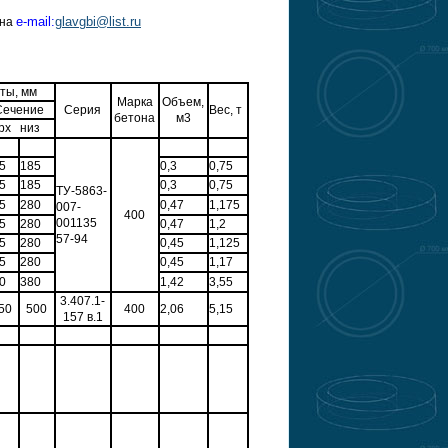
e-mail:
glavgbi@list.ru
 на
ты, мм
Марка
Объем,
Сечение
Серия
Вес, т
бетона
м3
рх низ
5
185
0,3
0,75
5
185
0,3
0,75
ТУ-5863-
5
280
0,47
1,175
007-
400
001135
5
280
0,47
1,2
57-94
5
280
0,45
1,125
5
280
0,45
1,17
0
380
1,42
3,55
3.407.1-
50
500
400
2,06
5,15
157 в.1