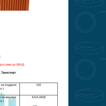
.
доcтавки до МКАД
ранспорт
 на поддоне
192
шт.)
о на машине
4224,4608
шт.)