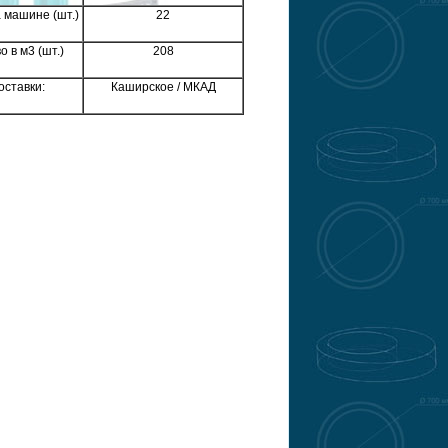
 машине (шт.)
22
 в м3 (шт.)
208
оставки:
Каширское / МКАД