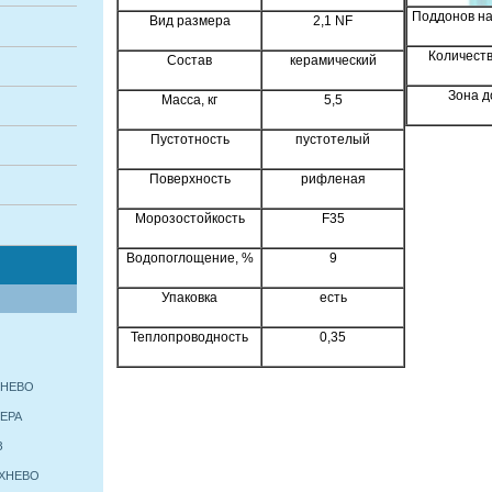
Поддонов на
Вид размера
2,1 NF
Количество
Состав
керамический
Зона д
Масса, кг
5,5
Пустотность
пустотелый
Поверхность
рифленая
Морозостойкость
F35
Водопоглощение, %
9
Упаковка
есть
Теплопроводность
0,35
ИХНЕВО
ТЕРА
З
ИХНЕВО